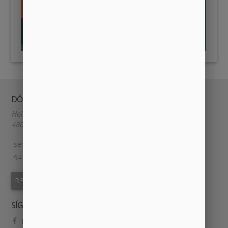
DÓNDE Y CUÁNDO
Heliodoro de la Torre 9
48014, BILBAO, España.
semillabilbao@gmail.com
94 609 85 85
REUNIONES
SÍGUENOS
Facebook