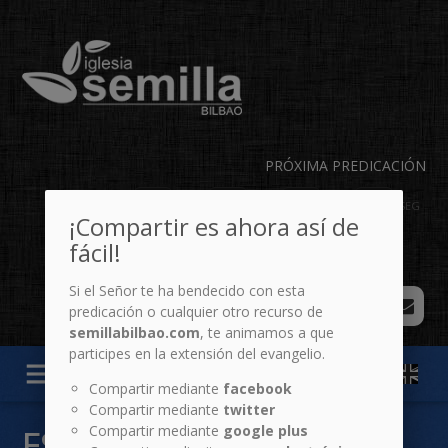
PRÓXIMA PREDICACIÓN
06
20
27
55
DÍAS
HR
MIN
SEG
¡Compartir es ahora así de
fácil!
Si el Señor te ha bendecido con esta
predicación o cualquier otro recurso de
semillabilbao.com
, te animamos a que
participes en la extensión del evangelio.
menu
Compartir mediante
facebook
Compartir mediante
twitter
Compartir mediante
google plus
ESPECIALES: CRIANZA Y