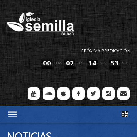
PRÓXIMA PREDICACIÓN
00
02
14
52
DÍAS
HR
MIN
SEG
menu
NOTICIAS