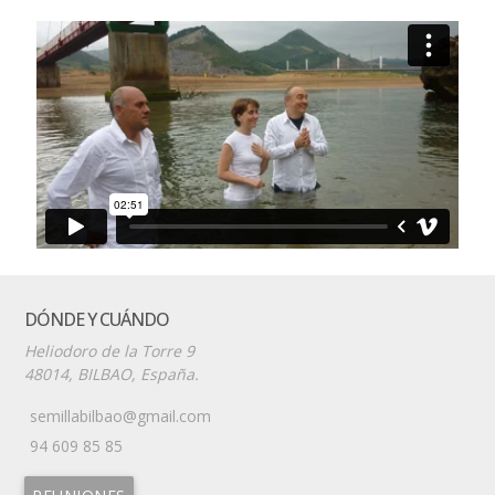
DÓNDE Y CUÁNDO
Heliodoro de la Torre 9
48014, BILBAO, España.
semillabilbao@gmail.com
94 609 85 85