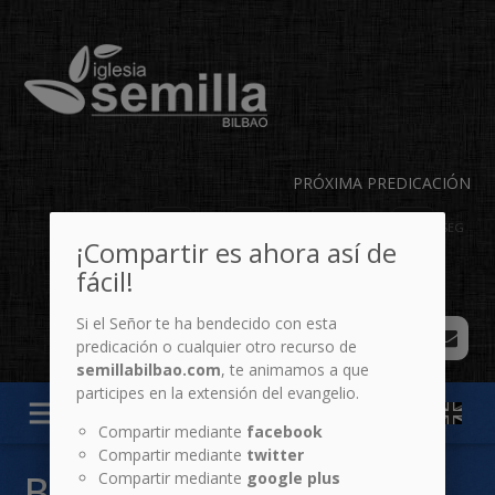
PRÓXIMA PREDICACIÓN
01
22
42
29
DÍA
HR
MIN
SEG
¡Compartir es ahora así de
fácil!
Si el Señor te ha bendecido con esta
predicación o cualquier otro recurso de
semillabilbao.com
, te animamos a que
participes en la extensión del evangelio.
menu
Compartir mediante
facebook
Compartir mediante
twitter
BODAS: PREDICACIÓN
Compartir mediante
google plus