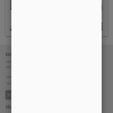
DÓNDE Y CUÁNDO
Heliodoro de la Torre 9
48014, BILBAO, España.
semillabilbao@gmail.com
94 609 85 85
REUNIONES
SÍGUENOS