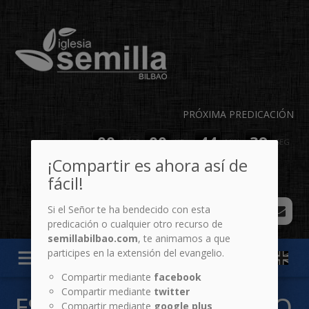
PRÓXIMA PREDICACIÓN
00
00
44
39
DÍAS
HR
MIN
SEG
¡Compartir es ahora así de
fácil!
Si el Señor te ha bendecido con esta
predicación o cualquier otro recurso de
semillabilbao.com
, te animamos a que
menu
participes en la extensión del evangelio.
Compartir mediante
facebook
Compartir mediante
twitter
ESPECIALES: GUARDANDO
Compartir mediante
google plus