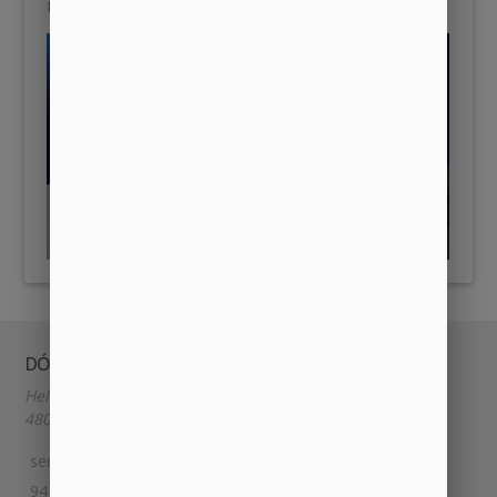
Bilbao a 18 de enero de 2026.
DÓNDE Y CUÁNDO
Heliodoro de la Torre 9
48014, BILBAO, España.
semillabilbao@gmail.com
94 609 85 85