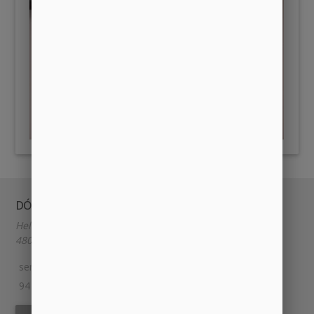
DÓNDE Y CUÁNDO
Heliodoro de la Torre 9
48014, BILBAO, España.
semillabilbao@gmail.com
94 609 85 85