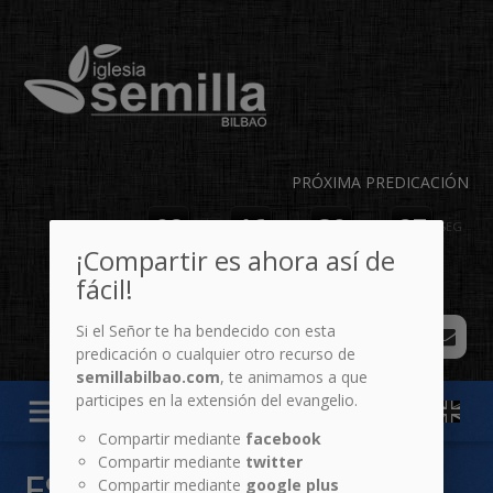
PRÓXIMA PREDICACIÓN
02
16
30
27
DÍAS
HR
MIN
SEG
¡Compartir es ahora así de
fácil!
Si el Señor te ha bendecido con esta
predicación o cualquier otro recurso de
semillabilbao.com
, te animamos a que
participes en la extensión del evangelio.
menu
Compartir mediante
facebook
Compartir mediante
twitter
ESPECIALES: TU
Compartir mediante
google plus