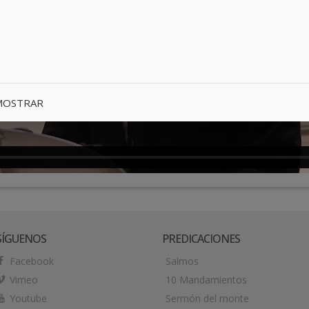
MOSTRAR
SÍGUENOS
PREDICACIONES
Facebook
Salmos
Vimeo
10 Mandamientos
Youtube
Sermón del monte