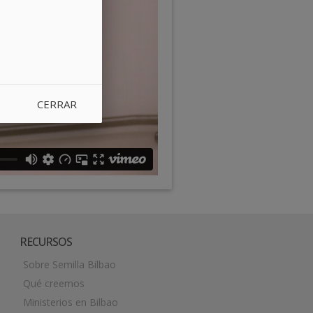
CERRAR
RECURSOS
Sobre Semilla Bilbao
Qué creemos
Ministerios en Bilbao