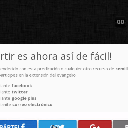
00
tir es ahora así de fácil!
 bendecido con esta predicación o cualquier otro recurso de
semil
CIONES
RECURSOS
NOTICIAS
EMISIÓN TV
CONTACTO
DONA
rticipes en la extensión del evangelio.
diante
facebook
UNERAL (MARIBEL IN MEMORIA
diante
twitter
diante
google plus
ianite
correo electrónico
RTELO
COMPÁRTELO
email