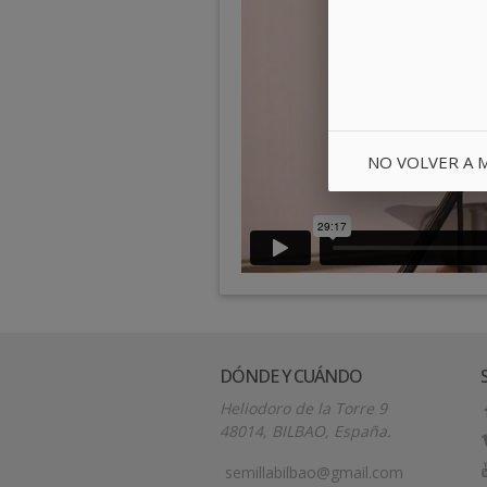
NO VOLVER A 
DÓNDE Y CUÁNDO
Heliodoro de la Torre 9
48014, BILBAO, España.
semillabilbao@gmail.com