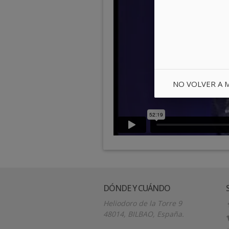
NO VOLVER A 
DÓNDE Y CUÁNDO
Heliodoro de la Torre 9
48014, BILBAO, España.