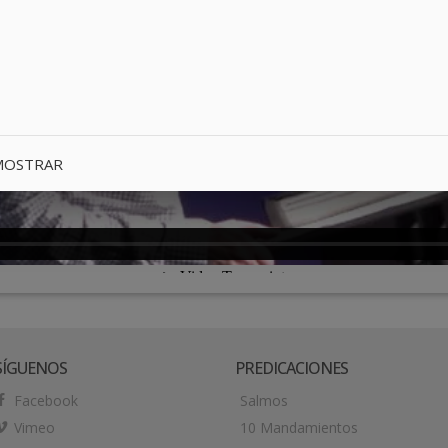
MOSTRAR
SÍGUENOS
PREDICACIONES
Facebook
Salmos
Vimeo
10 Mandamientos