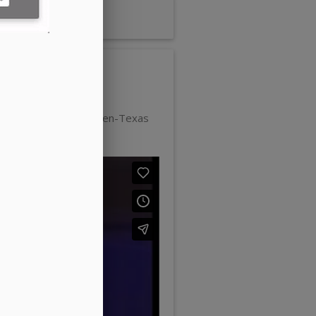
ilbao (España).
da "Semilla". En McAllen-Texas