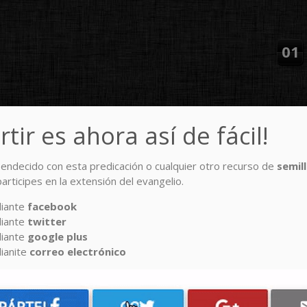
01
tir es ahora así de fácil!
 bendecido con esta predicación o cualquier otro recurso de
semil
CIONES
RECURSOS
NOTICIAS
EMISIÓN TV
CONTACTO
DONA
rticipes en la extensión del evangelio.
diante
facebook
CAMINO CON DOS SENTIDOS
diante
twitter
diante
google plus
ianite
correo electrónico
RTELO
COMPÁRTELO
email