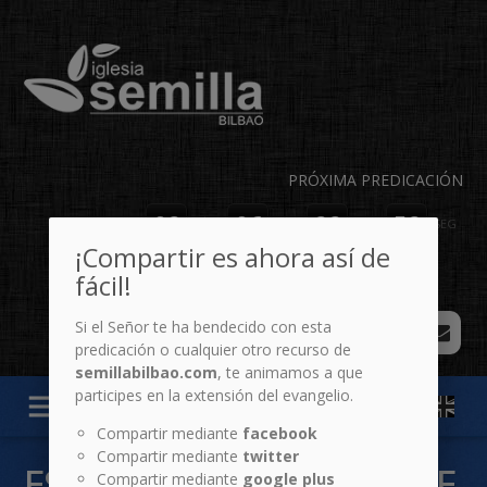
PRÓXIMA PREDICACIÓN
02
06
22
52
DÍAS
HR
MIN
SEG
¡Compartir es ahora así de
fácil!
Si el Señor te ha bendecido con esta
predicación o cualquier otro recurso de
semillabilbao.com
, te animamos a que
participes en la extensión del evangelio.
menu
Compartir mediante
facebook
Compartir mediante
twitter
ESPECIALES: HOMBRES DE
Compartir mediante
google plus