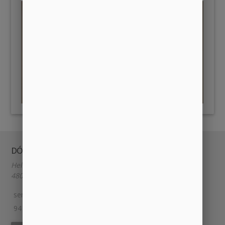
DÓNDE Y CUÁNDO
Heliodoro de la Torre 9
48014, BILBAO, España.
semillabilbao@gmail.com
94 609 85 85