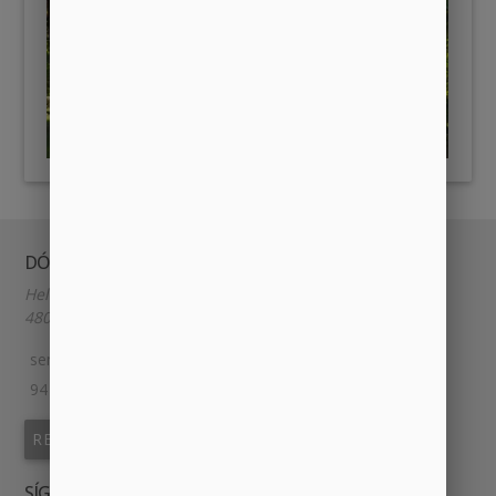
DÓNDE Y CUÁNDO
Heliodoro de la Torre 9
48014, BILBAO, España.
semillabilbao@gmail.com
94 609 85 85
REUNIONES
SÍGUENOS