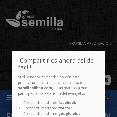
PRÓXIMA PREDICACIÓN
00
04
46
44
DÍAS
HR
MIN
SEG
¡Compartir es ahora así de
fácil!
Si el Señor te ha bendecido con esta
predicación o cualquier otro recurso de
semillabilbao.com
, te animamos a que
participes en la extensión del evangelio.
menu
Compartir mediante
facebook
Compartir mediante
twitter
ESPECIALES: PREDICACIÓN
Compartir mediante
google plus